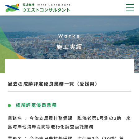
Works
施工実績
過去の成績評定優良業務一覧（愛媛県）
成績評定優良業務
業務名 ： 今治支局農村整備課 離海老第1号測の2他 来
島海岸他海岸堤防等老朽化調査委託業務
業務名 ： 今治支局農村整備課 海保東2今（30委）第